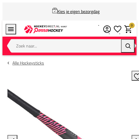
Kies je eigen bezorgdag
0
Verlanglijstj
Winkel
Zoek naar...
Zoeke
Alle Hockeysticks
T