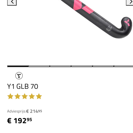
Y1 GLB 70
€ 214
Adviesprijs:
95
€ 192
95