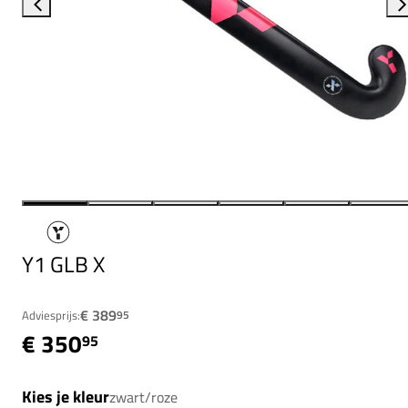
Y1 GLB X
€ 389
Adviesprijs:
95
€ 350
95
Kies je kleur
zwart/roze