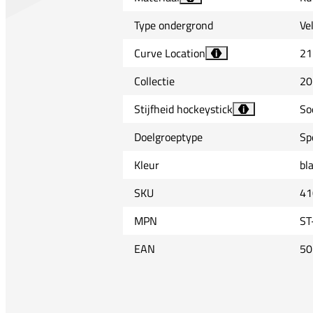
Type ondergrond
Ve
Curve Location
21
i
Collectie
20
Stijfheid hockeystick
So
i
Doelgroeptype
Sp
Kleur
bl
SKU
41
MPN
ST
EAN
50