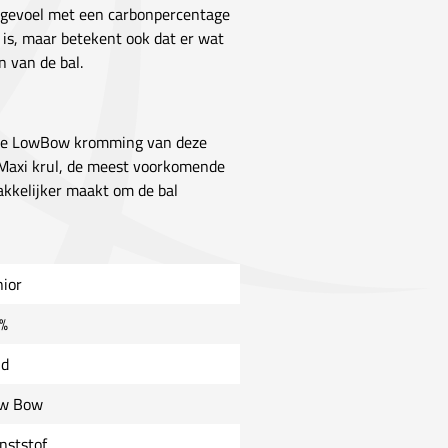
l gevoel met een carbonpercentage
 is, maar betekent ook dat er wat
n van de bal.
. De LowBow kromming van deze
e Maxi krul, de meest voorkomende
makkelijker maakt om de bal
nior
%
ld
w Bow
nststof