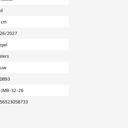
ld
 cm
26/2027
epel
elers
auw
0893
-JMB-32-26
56523058733