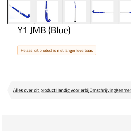
Y1 JMB (Blue)
Helaas, dit product is niet langer leverbaar.
Alles over dit product
Handig voor erbij
Omschrijving
Kenmer