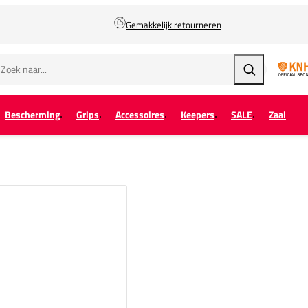
Gemakkelijk retourneren
Zoeken
Bescherming
Grips
Accessoires
Keepers
SALE
Zaal