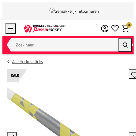
Gemakkelijk retourneren
0
Verlanglijstj
Winkel
Zoek naar...
Zoeke
Alle Hockeysticks
SALE
T