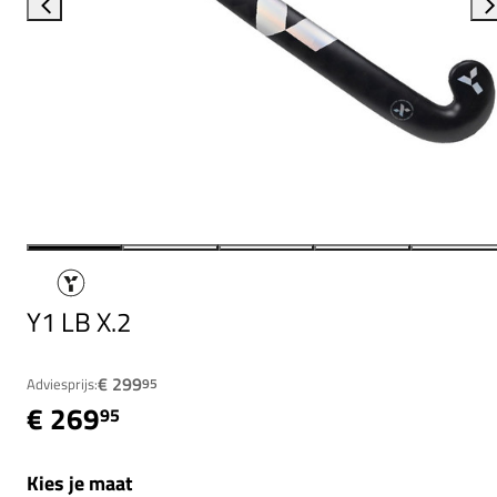
Y1 LB X.2
€ 299
Adviesprijs:
95
€ 269
95
Kies je maat