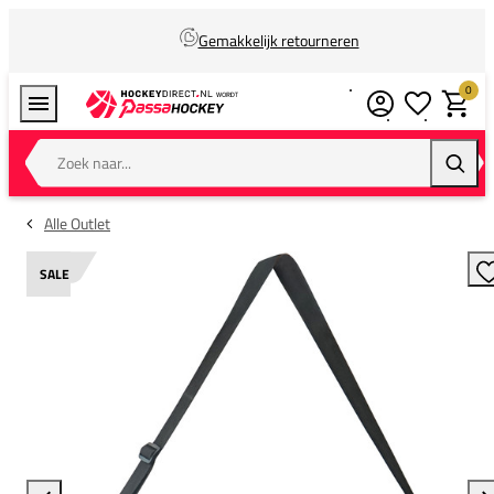
Gemakkelijk retourneren
0
Verlanglijstj
Winkel
Zoek naar...
Zoeke
Alle Outlet
SALE
T