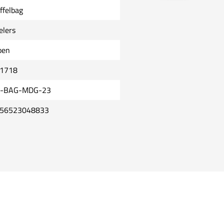
ffelbag
elers
oen
1718
-BAG-MDG-23
56523048833