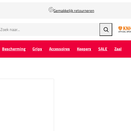
Gemakkelijk retourneren
Zoeken
Bescherming
Grips
Accessoires
Keepers
SALE
Zaal