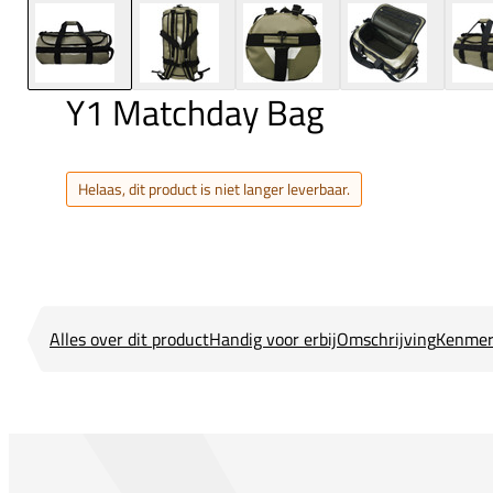
Y1 Matchday Bag
Helaas, dit product is niet langer leverbaar.
Alles over dit product
Handig voor erbij
Omschrijving
Kenmer