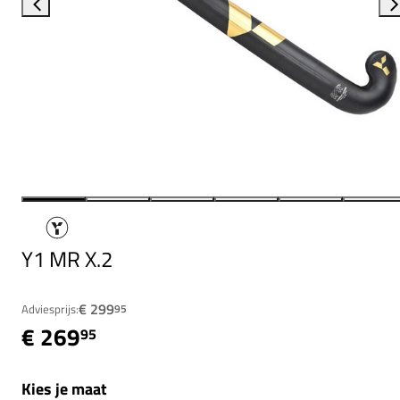
Y1 MR X.2
€ 299
Adviesprijs:
95
€ 269
95
Kies je maat