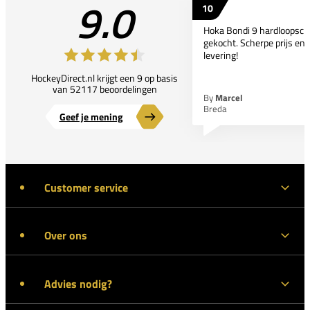
9.0
10
Hoka Bondi 9 hardloopsc
gekocht. Scherpe prijs en 
levering!
HockeyDirect.nl krijgt een 9 op basis
van 52117 beoordelingen
By
Marcel
Breda
Geef je mening
Customer service
Over ons
Advies nodig?