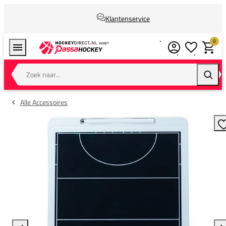
Klantenservice
0
Verlanglijstj
Winkel
Zoek naar...
Zoeke
Alle Accessoires
T