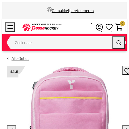
Gemakkelijk retourneren
0
Verlanglijstj
Winkel
Zoek naar...
Zoeke
Alle Outlet
SALE
T