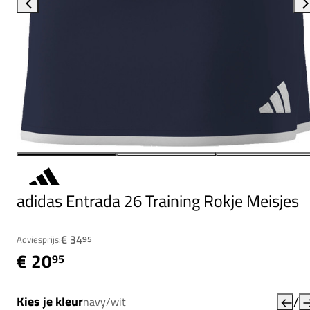
adidas Entrada 26 Training Rokje Meisjes
€ 34
Adviesprijs:
95
€ 20
95
/
Kies je kleur
navy/wit