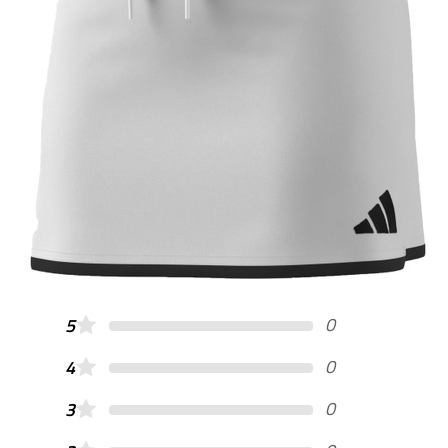
0
5
0
4
0
3