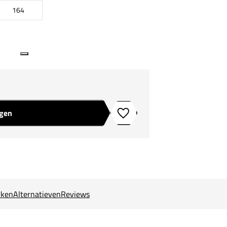
164
agen
Toevoegen aan verlanglijstje
ken
Alternatieven
Reviews