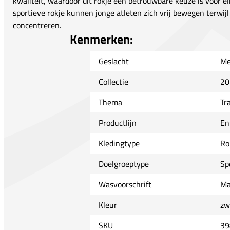
kwaliteit, waardoor dit rokje een betrouwbare keuze is voor el
sportieve rokje kunnen jonge atleten zich vrij bewegen terwijl 
concentreren.
Kenmerken:
Geslacht
Me
Collectie
20
Thema
Tr
Productlijn
En
Kledingtype
Ro
Doelgroeptype
Sp
Wasvoorschrift
Ma
Kleur
zw
SKU
39