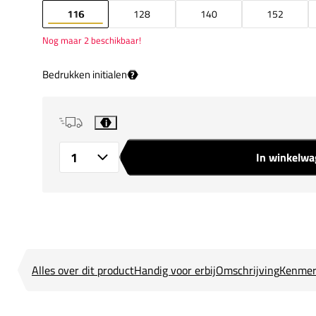
116
128
140
152
Nog maar 2 beschikbaar!
Bedrukken initialen
?
i
In winkelw
Aantal
Alles over dit product
Handig voor erbij
Omschrijving
Kenmer