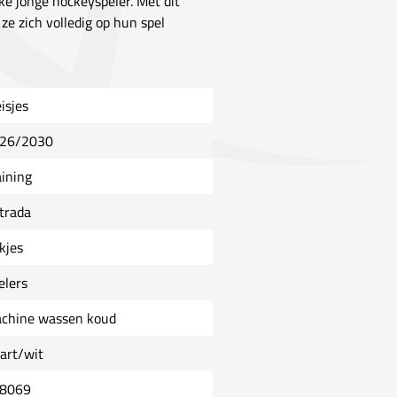
ke jonge hockeyspeler. Met dit
ze zich volledig op hun spel
isjes
26/2030
aining
trada
kjes
elers
chine wassen koud
art/wit
8069