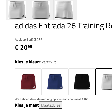
adidas Entrada 26 Training R
€ 34
Adviesprijs:
95
€ 20
95
Kies je kleur
zwart/wit
We hebben deze kleuren nog op voorraad voor maat 116!
Kies je maat
Maatadvies