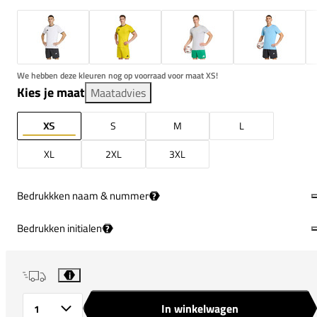
We hebben deze kleuren nog op voorraad voor maat XS!
Kies je maat
Maatadvies
XS
S
M
L
XL
2XL
3XL
Bedrukkken naam & nummer
?
Bedrukken initialen
?
i
In winkelwagen
Aantal