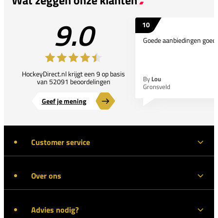
9.0
10
Goede aanbiedingen goede
HockeyDirect.nl krijgt een 9 op basis
By
Lou
van 52091 beoordelingen
Gronsveld
Geef je mening
Customer service
Over ons
Advies nodig?