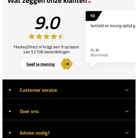
9.0
10
besteld en keurig optijd ge
HockeyDirect.nl krijgt een 9 op basis
By
H
van 52106 beoordelingen
Warmond
Geef je mening
Customer service
Over ons
Advies nodig?