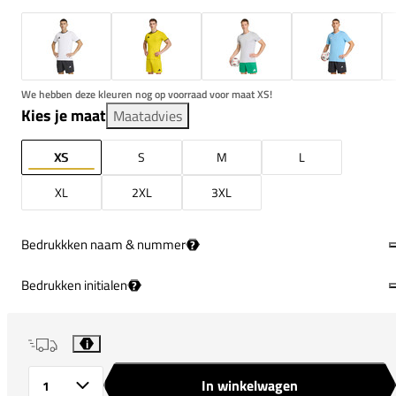
We hebben deze kleuren nog op voorraad voor maat XS!
Kies je maat
Maatadvies
XS
S
M
L
XL
2XL
3XL
Bedrukkken naam & nummer
?
Bedrukken initialen
?
i
In winkelwagen
Aantal