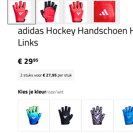
adidas Hockey Handschoen H
Links
€ 29
95
2
stuks voor
€ 27,95
per stuk
Kies je kleur
roze/wit