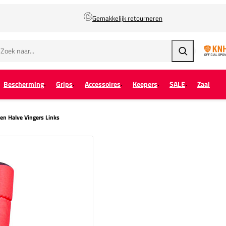
Gemakkelijk retourneren
Zoeken
Bescherming
Grips
Accessoires
Keepers
SALE
Zaal
n Halve Vingers Links