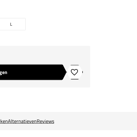
L
agen
Toevoegen aan verlanglijstje
ken
Alternatieven
Reviews