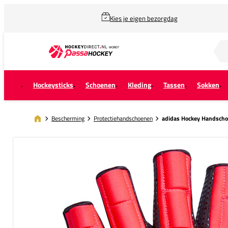
Kies je eigen bezorgdag
Zoek naar...
Hockeysticks
Schoenen
Kleding
Tassen
Sokken
Bescherming
Protectiehandschoenen
adidas Hockey Handschoe