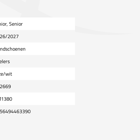
nior, Senior
26/2027
ndschoenen
elers
ze/wit
2669
1380
56494463390