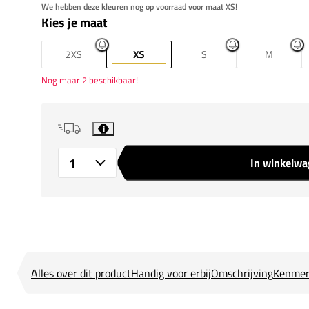
We hebben deze kleuren nog op voorraad voor maat XS!
Kies je maat
2XS
XS
S
M
Nog maar 2 beschikbaar!
i
In winkelw
Aantal
Alles over dit product
Handig voor erbij
Omschrijving
Kenmer