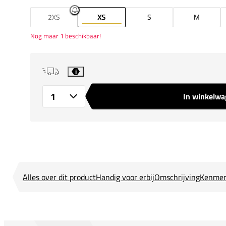
2XS
XS
S
M
Nog maar 1 beschikbaar!
i
In winkelw
Aantal
Alles over dit product
Handig voor erbij
Omschrijving
Kenmer