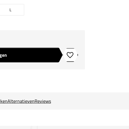
L
agen
Toevoegen aan verlanglijstje
ken
Alternatieven
Reviews