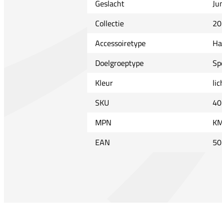
Geslacht
Ju
Collectie
20
Accessoiretype
Ha
Doelgroeptype
Sp
Kleur
li
SKU
40
MPN
KM
EAN
50