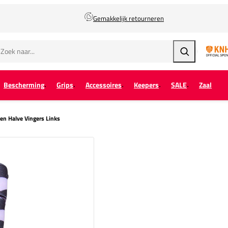
Gemakkelijk retourneren
Zoeken
Bescherming
Grips
Accessoires
Keepers
SALE
Zaal
n Halve Vingers Links