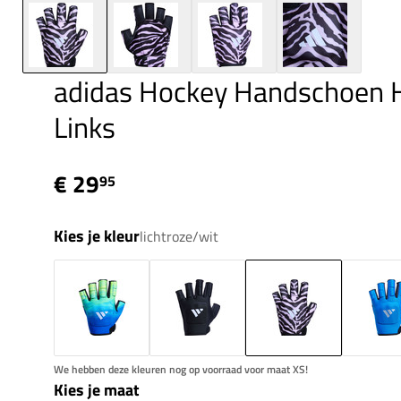
adidas Hockey Handschoen H
Links
€ 29
95
Kies je kleur
lichtroze/wit
We hebben deze kleuren nog op voorraad voor maat XS!
Kies je maat