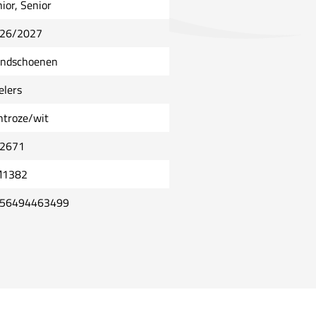
nior, Senior
26/2027
ndschoenen
elers
chtroze/wit
2671
1382
56494463499