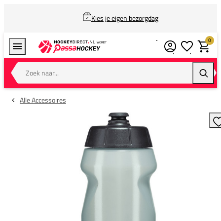
Kies je eigen bezorgdag
0
Verlanglijstj
Winkel
Zoek naar...
Zoeke
Alle Accessoires
T