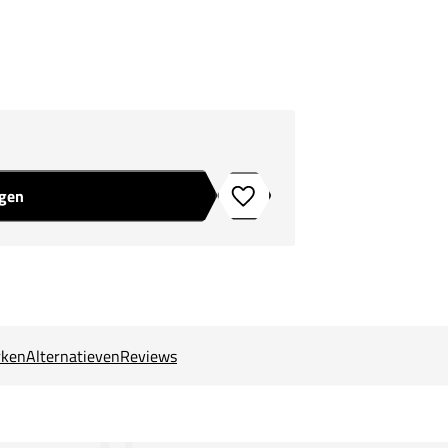
agen
Toevoegen aan verlanglijstje
ken
Alternatieven
Reviews