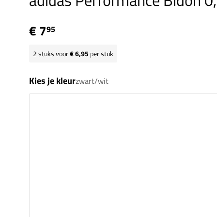
adidas Performance Bidon 0
€ 7
95
2
stuks voor
€ 6,95
per stuk
Kies je kleur
zwart/wit