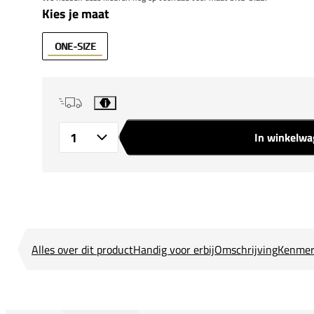
Kies je maat
ONE-SIZE
i
In winkelw
Aantal
Alles over dit product
Handig voor erbij
Omschrijving
Kenmer