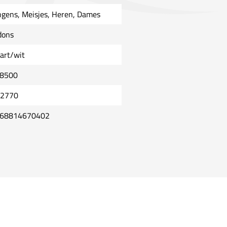
ngens, Meisjes, Heren, Dames
dons
art/wit
8500
2770
68814670402