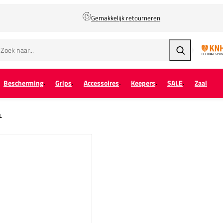
Gemakkelijk retourneren
Zoeken
Bescherming
Grips
Accessoires
Keepers
SALE
Zaal
L