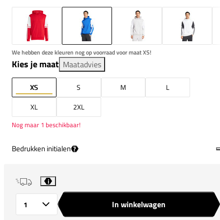
We hebben deze kleuren nog op voorraad voor maat XS!
Kies je maat
Maatadvies
XS
S
M
L
XL
2XL
Nog maar 1 beschikbaar!
Bedrukken initialen
?
i
In winkelwagen
Aantal