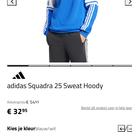
adidas Squadra 25 Sweat Hoody
€ 54
Adviesprijs:
95
Bestel dit product voor je hele tea
€ 32
95
/
Kies je kleur
blauw/wit