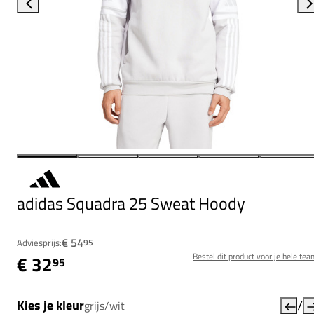
adidas Squadra 25 Sweat Hoody
€ 54
Adviesprijs:
95
Bestel dit product voor je hele tea
€ 32
95
/
Kies je kleur
grijs/wit