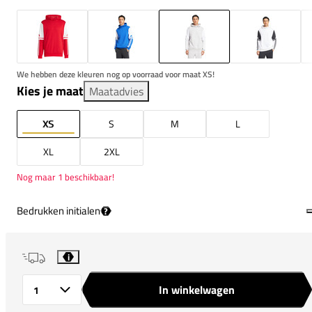
We hebben deze kleuren nog op voorraad voor maat XS!
Kies je maat
Maatadvies
XS
S
M
L
XL
2XL
Nog maar 1 beschikbaar!
Bedrukken initialen
?
i
In winkelwagen
Aantal