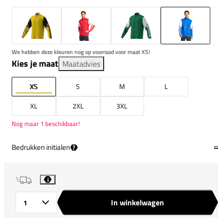
We hebben deze kleuren nog op voorraad voor maat XS!
Kies je maat
Maatadvies
XS
S
M
L
XL
2XL
3XL
Nog maar 1 beschikbaar!
Bedrukken initialen
?
i
In winkelwagen
Aantal