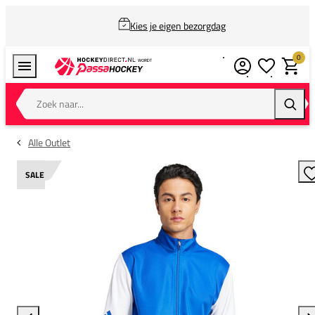
Kies je eigen bezorgdag
0
Verlanglijstj
Winkel
Zoek naar...
Zoeke
Alle Outlet
SALE
T