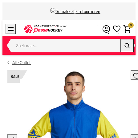
Gemakkelijk retourneren
0
Verlanglijstj
Winkel
Zoek naar...
Zoeke
Alle Outlet
SALE
T