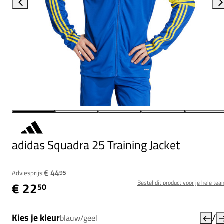
adidas Squadra 25 Training Jacket
€ 44
Adviesprijs:
95
Bestel dit product voor je hele tea
€ 22
50
/
Kies je kleur
blauw/geel