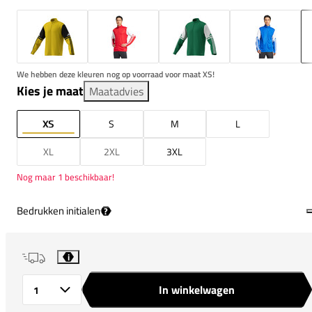
We hebben deze kleuren nog op voorraad voor maat XS!
Kies je maat
Maatadvies
XS
S
M
L
XL
2XL
3XL
Nog maar 1 beschikbaar!
Bedrukken initialen
?
i
In winkelwagen
Aantal