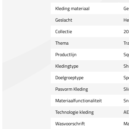
Kleding materiaal
Ge
Geslacht
He
Collectie
20
Thema
Tr
Productlijn
Sq
Kledingtype
Sh
Doelgroeptype
Sp
Pasvorm Kleding
Sl
Materiaalfunctionaliteit
Sn
Technologie kleding
A
Wasvoorschrift
Ma