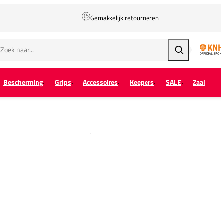
Gemakkelijk retourneren
Zoeken
Bescherming
Grips
Accessoires
Keepers
SALE
Zaal