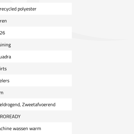
recycled polyester
ren
26
aining
uadra
irts
elers
im
eldrogend, Zweetafvoerend
EROREADY
chine wassen warm