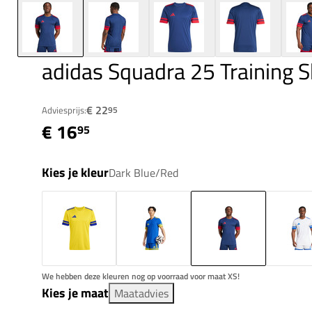
adidas Squadra 25 Training S
€ 22
Adviesprijs:
95
€ 16
95
Kies je kleur
Dark Blue/Red
We hebben deze kleuren nog op voorraad voor maat XS!
Kies je maat
Maatadvies