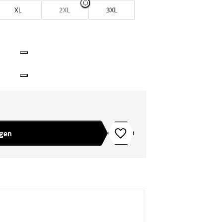
XL
2XL
3XL
agen
Toevoegen aan verlanglijstje