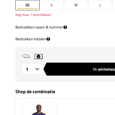
XS
S
M
L
Nog maar 1 beschikbaar!
Bedrukkken naam & nummer
?
Bedrukken initialen
?
i
In winkelw
Aantal
Shop de combinatie