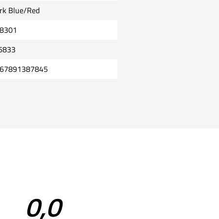
rk Blue/Red
8301
5833
67891387845
0,0