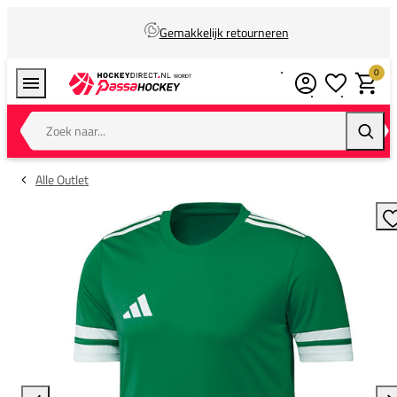
Gemakkelijk retourneren
0
Verlanglijstj
Winkel
Zoek naar...
Zoeke
Alle Outlet
T