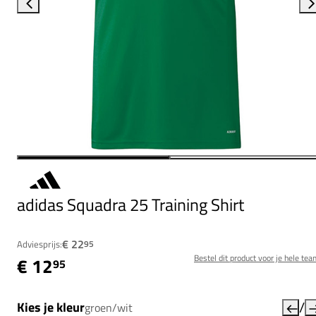
adidas Squadra 25 Training Shirt
€ 22
Adviesprijs:
95
Bestel dit product voor je hele tea
€ 12
95
/
Kies je kleur
groen/wit