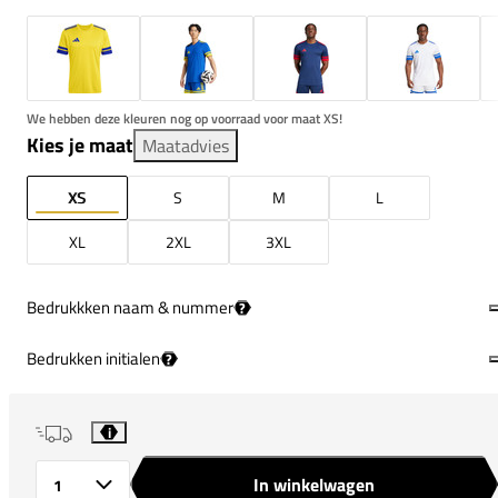
We hebben deze kleuren nog op voorraad voor maat XS!
Kies je maat
Maatadvies
XS
S
M
L
XL
2XL
3XL
Bedrukkken naam & nummer
?
Bedrukken initialen
?
i
In winkelwagen
Aantal