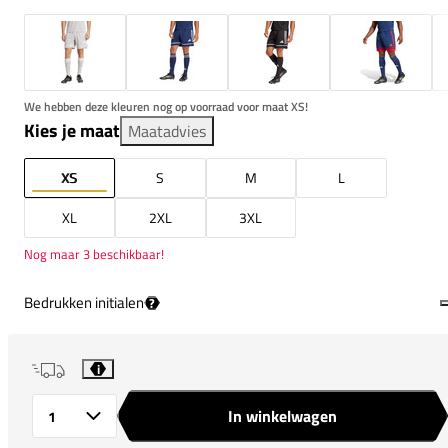
We hebben deze kleuren nog op voorraad voor maat XS!
Kies je maat
Maatadvies
XS
S
M
L
XL
2XL
3XL
Nog maar 3 beschikbaar!
Bedrukken initialen
?
i
In winkelwagen
Aantal