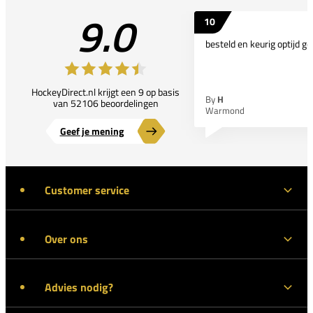
9.0
10
besteld en keurig optijd ge
HockeyDirect.nl krijgt een 9 op basis
By
H
van 52106 beoordelingen
Warmond
Geef je mening
Customer service
Over ons
Advies nodig?