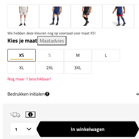
We hebben deze kleuren nog op voorraad voor maat XS!
Kies je maat
Maatadvies
XS
S
M
L
XL
2XL
3XL
Nog maar 1 beschikbaar!
Bedrukken initialen
?
i
In winkelwagen
Aantal