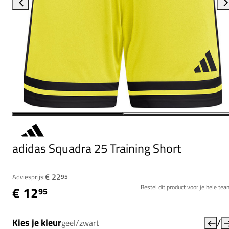
adidas Squadra 25 Training Short
€ 22
Adviesprijs:
95
Bestel dit product voor je hele tea
€ 12
95
/
Kies je kleur
geel/zwart