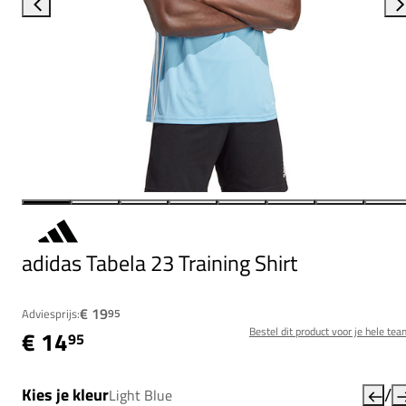
adidas Tabela 23 Training Shirt
€ 19
Adviesprijs:
95
Bestel dit product voor je hele tea
€ 14
95
/
Kies je kleur
Light Blue