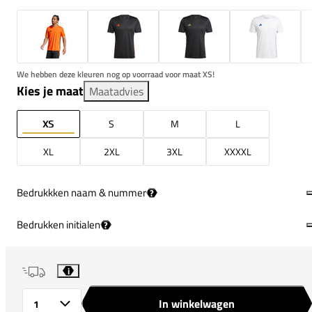
We hebben deze kleuren nog op voorraad voor maat XS!
Kies je maat
Maatadvies
XS
S
M
L
XL
2XL
3XL
XXXXL
Bedrukkken naam & nummer
?
Bedrukken initialen
?
i
In winkelwagen
Aantal