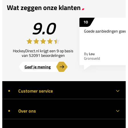
Wat zeggen onze klanten
9.0
10
Goede aanbiedingen goede
HockeyDirect.nl krijgt een 9 op basis
By
Lou
van 52091 beoordelingen
Gronsveld
Geef je mening
Customer service
Over ons