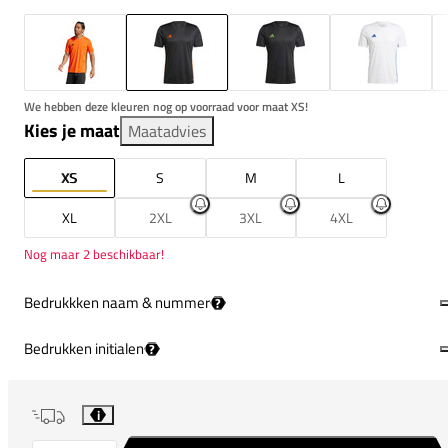
We hebben deze kleuren nog op voorraad voor maat XS!
Kies je maat
Maatadvies
XS
S
M
L
XL
2XL
3XL
4XL
Nog maar 2 beschikbaar!
Bedrukkken naam & nummer
?
Bedrukken initialen
?
i