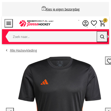
Kies je eigen bezorgdag
0
Verlanglijstj
Winkel
Zoek naar...
Zoeke
Alle Hockeykleding
T