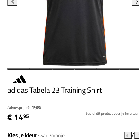
adidas Tabela 23 Training Shirt
€ 19
Adviesprijs:
95
Bestel dit product voor je hele tea
€ 14
95
/
Kies je kleur
zwart/oranje