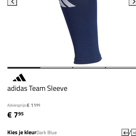
adidas Team Sleeve
€ 11
Adviesprijs:
95
€ 7
95
/
Kies je kleur
Dark Blue