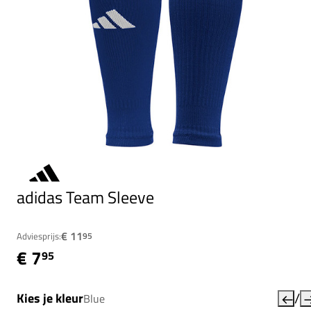
adidas Team Sleeve
€ 11
Adviesprijs:
95
€ 7
95
/
Kies je kleur
Blue