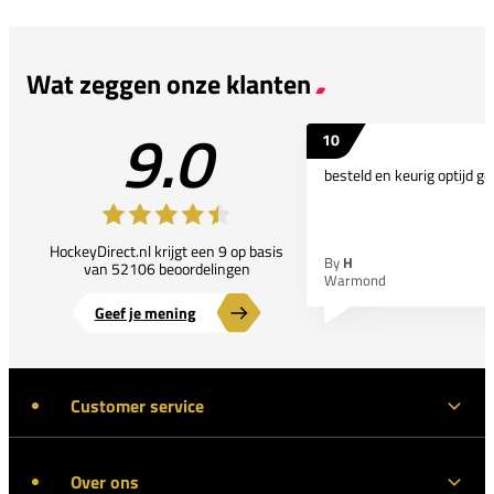
Wat zeggen onze klanten
9.0
10
besteld en keurig optijd ge
HockeyDirect.nl krijgt een 9 op basis
By
H
van 52106 beoordelingen
Warmond
Geef je mening
Customer service
Over ons