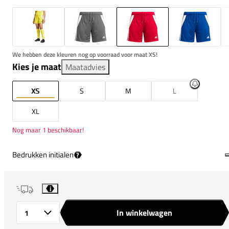
We hebben deze kleuren nog op voorraad voor maat XS!
Kies je maat
Maatadvies
XS
S
M
L
XL
Nog maar 1 beschikbaar!
Bedrukken initialen
?
i
In winkelwagen
Aantal