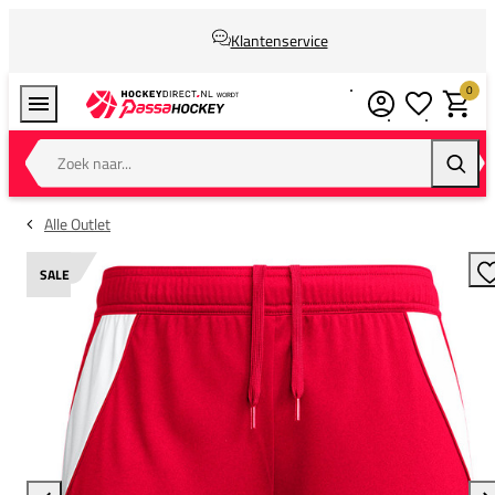
Klantenservice
0
Verlanglijstj
Winkel
Zoek naar...
Zoeke
Alle Outlet
SALE
T