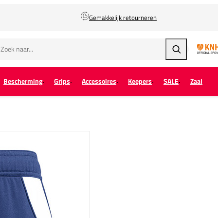
Gemakkelijk retourneren
Zoeken
Bescherming
Grips
Accessoires
Keepers
SALE
Zaal