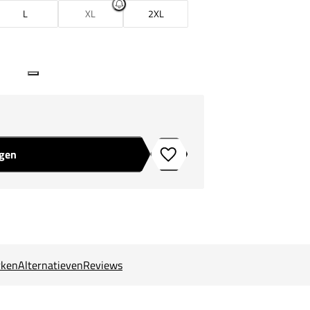
L
XL
2XL
agen
Toevoegen aan verlanglijstje
ken
Alternatieven
Reviews