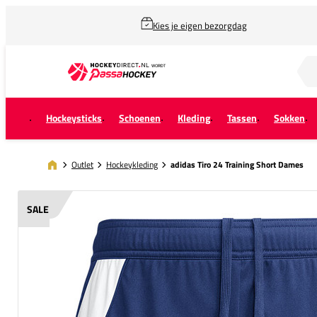
Kies je eigen bezorgdag
Zoek naar...
Hockeysticks
Schoenen
Kleding
Tassen
Sokken
Outlet
Hockeykleding
adidas Tiro 24 Training Short Dames
SALE