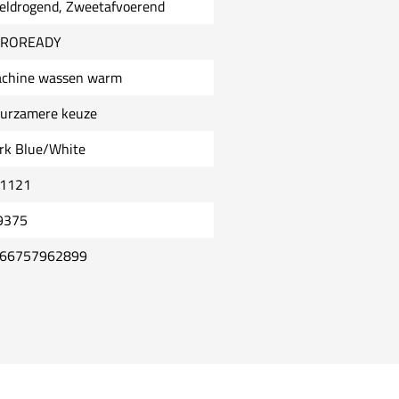
eldrogend, Zweetafvoerend
EROREADY
chine wassen warm
urzamere keuze
rk Blue/White
1121
9375
66757962899