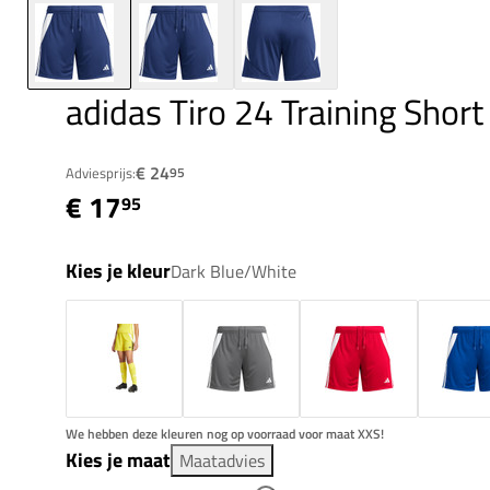
adidas Tiro 24 Training Shor
€ 24
Adviesprijs:
95
€ 17
95
Kies je kleur
Dark Blue/White
We hebben deze kleuren nog op voorraad voor maat XXS!
Kies je maat
Maatadvies