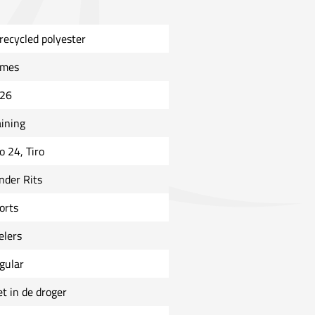
recycled polyester
mes
26
aining
o 24, Tiro
nder Rits
orts
elers
gular
et in de droger