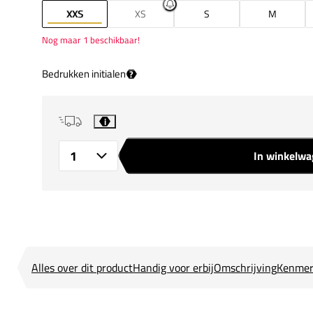
XXS
XS
S
M
Nog maar 1 beschikbaar!
Bedrukken initialen
?
i
In winkelw
Aantal
Alles over dit product
Handig voor erbij
Omschrijving
Kenmer