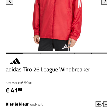
adidas Tiro 26 League Windbreaker
€ 59
Adviesprijs:
95
€ 41
95
/
Kies je kleur
rood/wit