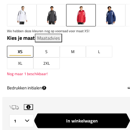
We hebben deze kleuren nog op voorraad voor maat XS!
Kies je maat
Maatadvies
XS
S
M
L
XL
2XL
Nog maar 1 beschikbaar!
Bedrukken initialen
?
i
In winkelwagen
Aantal