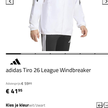
adidas Tiro 26 League Windbreaker
€ 59
Adviesprijs:
95
€ 41
95
/
Kies je kleur
wit/zwart