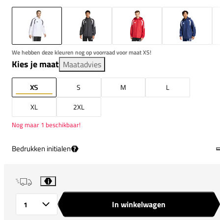
We hebben deze kleuren nog op voorraad voor maat XS!
Kies je maat
Maatadvies
XS
S
M
L
XL
2XL
Nog maar 1 beschikbaar!
Bedrukken initialen
?
i
In winkelwagen
Aantal