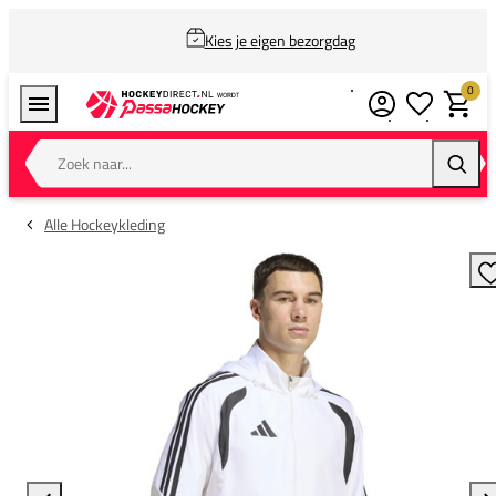
Kies je eigen bezorgdag
0
Verlanglijstj
Winkel
Zoek naar...
Zoeke
Alle Hockeykleding
T