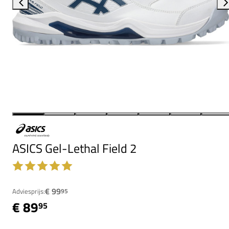
ASICS Gel-Lethal Field 2
€ 99
Adviesprijs:
95
€ 89
95