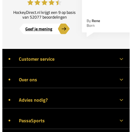
HockeyDirect.nl krijgt een 9 op basis
van 52077 beoordelingen
By
Rene
Born
Geef je mening
Customer service
Over ons
Advies nodig?
PassaSports