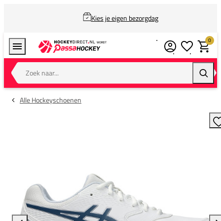
Kies je eigen bezorgdag
0
Verlanglijstj
Winkel
Zoek naar...
Zoeke
Alle Hockeyschoenen
T