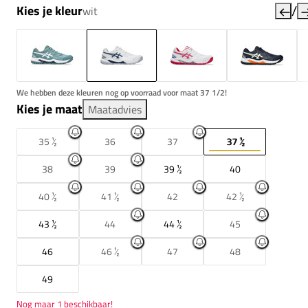
/
Kies je kleur
wit
We hebben deze kleuren nog op voorraad voor maat 37 1/2!
Kies je maat
Maatadvies
35 ½
36
37
37 ½
38
39
39 ½
40
40 ½
41 ½
42
42 ½
43 ½
44
44 ½
45
46
46 ½
47
48
49
Nog maar 1 beschikbaar!