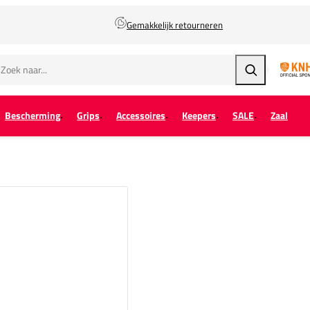
Gemakkelijk retourneren
Zoeken
Bescherming
Grips
Accessoires
Keepers
SALE
Zaal