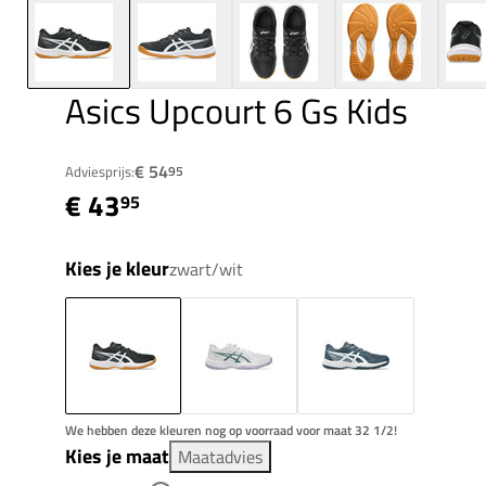
Asics Upcourt 6 Gs Kids
€ 54
Adviesprijs:
95
€ 43
95
Kies je kleur
zwart/wit
We hebben deze kleuren nog op voorraad voor maat 32 1/2!
Kies je maat
Maatadvies