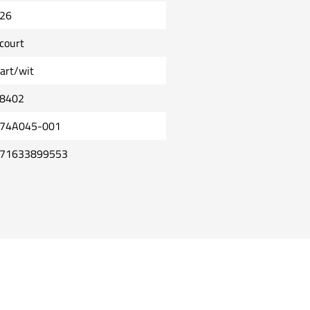
26
court
art/wit
8402
74A045-001
71633899553