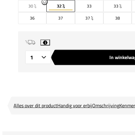
30 ½
32 ½
33
33 ½
36
37
37 ½
38
i
In winkelw
Aantal
Alles over dit product
Handig voor erbij
Omschrijving
Kenmer