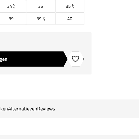
34 ½
35
35 ½
39
39 ½
40
agen
Toevoegen aan verlanglijstje
ken
Alternatieven
Reviews