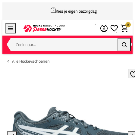
Kies je eigen bezorgdag
0
Verlanglijstj
Winkel
Zoek naar...
Zoeke
Alle Hockeyschoenen
T