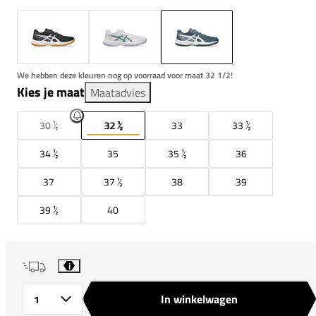
We hebben deze kleuren nog op voorraad voor maat 32 1/2!
Kies je maat
Maatadvies
30 ½
32 ½
33
33 ½
34 ½
35
35 ½
36
37
37 ½
38
39
39 ½
40
i
In winkelwagen
Aantal