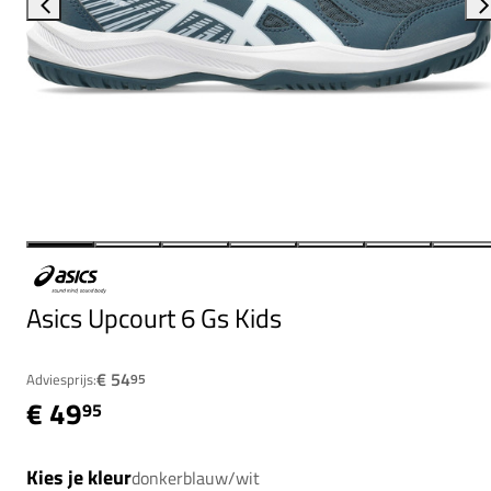
Asics Upcourt 6 Gs Kids
€ 54
Adviesprijs:
95
€ 49
95
Kies je kleur
donkerblauw/wit