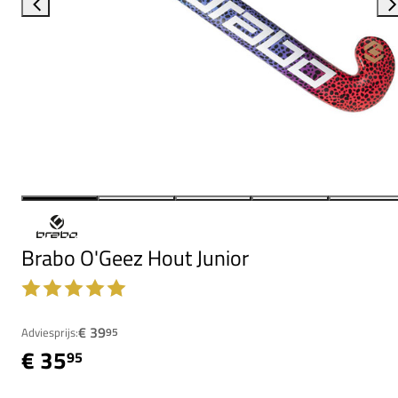
Brabo O'Geez Hout Junior
€ 39
Adviesprijs:
95
€ 35
95