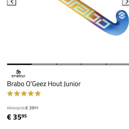
Brabo O'Geez Hout Junior
€ 39
Adviesprijs:
95
€ 35
95