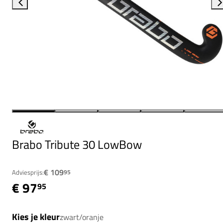
Brabo Tribute 30 LowBow
€ 109
Adviesprijs:
95
€ 97
95
Kies je kleur
zwart/oranje