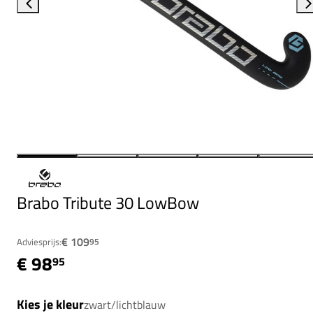
Brabo Tribute 30 LowBow
€ 109
Adviesprijs:
95
€ 98
95
Kies je kleur
zwart/lichtblauw