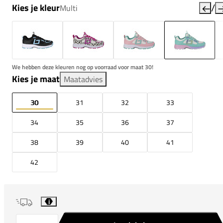
/
Kies je kleur
Multi
We hebben deze kleuren nog op voorraad voor maat 30!
Kies je maat
Maatadvies
30
31
32
33
34
35
36
37
38
39
40
41
42
i