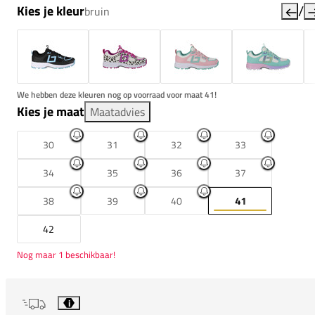
/
Kies je kleur
bruin
We hebben deze kleuren nog op voorraad voor maat 41!
Kies je maat
Maatadvies
30
31
32
33
34
35
36
37
38
39
40
41
42
Nog maar 1 beschikbaar!
i