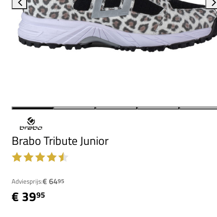
Brabo Tribute Junior
€ 64
Adviesprijs:
95
€ 39
95