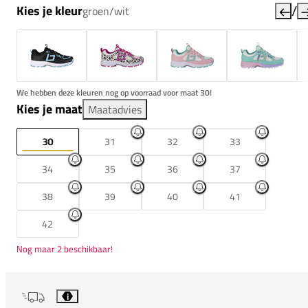
/
Kies je kleur
groen/wit
We hebben deze kleuren nog op voorraad voor maat 30!
Kies je maat
Maatadvies
30
31
32
33
34
35
36
37
38
39
40
41
42
Nog maar 2 beschikbaar!
i