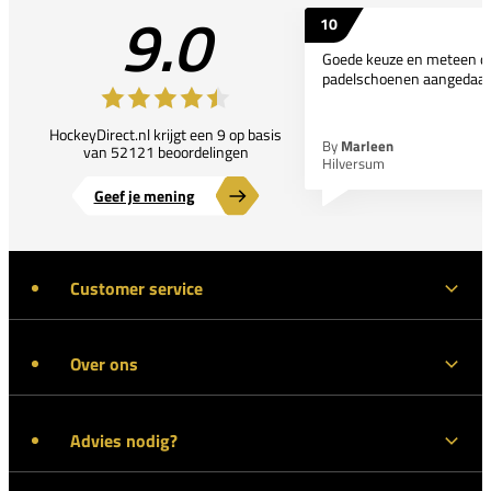
9.0
10
Goede keuze en meteen d
padelschoenen aangedaan
HockeyDirect.nl krijgt een 9 op basis
By
Marleen
van 52121 beoordelingen
Hilversum
Geef je mening
Customer service
Over ons
Advies nodig?