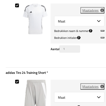
adidas Tiro 24 Training Shirt
Maatadvies
Select {option} for {name}
?
Bedrukkken naam & nummer
?
Bedrukken initialen
Aantal
adidas Tiro 24 Training Short
*
Verplicht
adidas Tiro 24 Training Short
Maatadvies
Select {option} for {name}