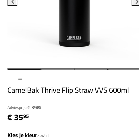
CamelBak Thrive Flip Straw VVS 600ml
€ 39
Adviesprijs:
95
€ 35
95
Kies je kleur
zwart