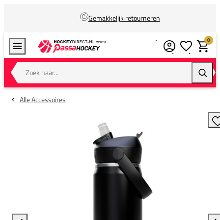
Gemakkelijk retourneren
0
Verlanglijstj
Winkel
Zoek naar...
Zoeke
Alle Accessoires
T