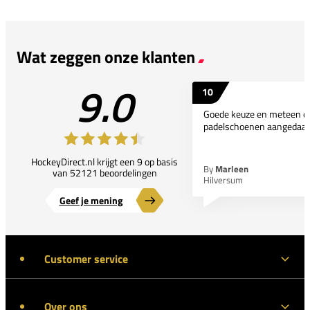
Wat zeggen onze klanten
9.0
10
Goede keuze en meteen d
padelschoenen aangedaan
HockeyDirect.nl krijgt een 9 op basis
By
Marleen
van 52121 beoordelingen
Hilversum
Geef je mening
Customer service
Over ons