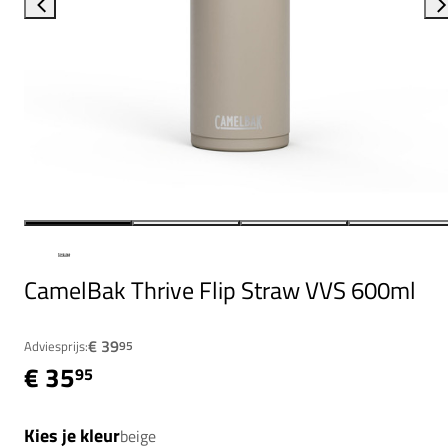
CamelBak Thrive Flip Straw VVS 600ml
€ 39
Adviesprijs:
95
€ 35
95
Kies je kleur
beige