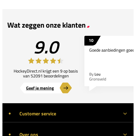
Wat zeggen onze klanten
9.0
10
Goede aanbiedingen goede
HockeyDirect.nl krijgt een 9 op basis
By
Lou
van 52091 beoordelingen
Gronsveld
Geef je mening
Customer service
Over ons