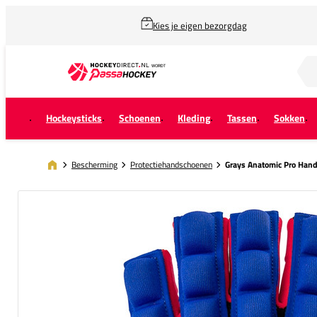
Kies je eigen bezorgdag
Zoek naar...
Hockeysticks
Schoenen
Kleding
Tassen
Sokken
Bescherming
Protectiehandschoenen
Grays Anatomic Pro Han