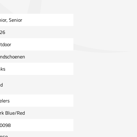
nior, Senior
26
tdoor
ndschoenen
nks
ld
elers
rk Blue/Red
0098