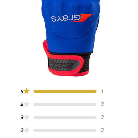
1
5
0
4
0
3
0
2