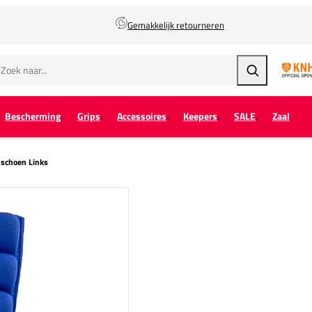
Gemakkelijk retourneren
Zoeken
Bescherming
Grips
Accessoires
Keepers
SALE
Zaal
dschoen Links