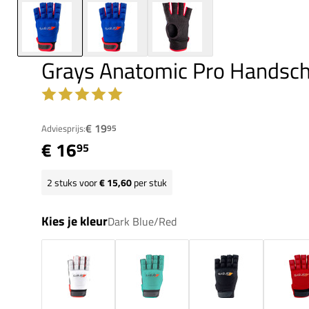
Grays Anatomic Pro Handsch
€ 19
Adviesprijs:
95
€ 16
95
2
stuks voor
€ 15,60
per stuk
Kies je kleur
Dark Blue/Red