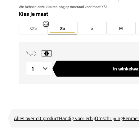
We hebben deze kleuren nog op voorraad voor maat XS!
Kies je maat
XXS
XS
S
M
i
In winkelw
Aantal
Alles over dit product
Handig voor erbij
Omschrijving
Kenmer