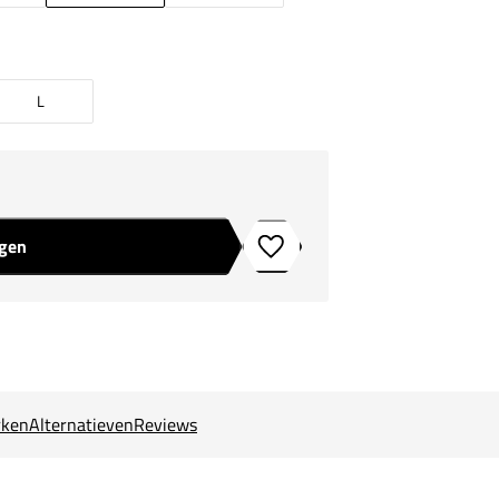
L
agen
Toevoegen aan verlanglijstje
ken
Alternatieven
Reviews