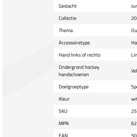
Geslacht
Ju
Collectie
20
Thema
Ou
Accessoiretype
Ha
Hand links of rechts
Li
Ondergrond hockey
Ve
handschoenen
Doelgroeptype
Sp
Kleur
wi
SKU
25
MPN
62
EAN
50