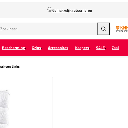
Gemakkelijk retourneren
Zoeken
Bescherming
Grips
Accessoires
Keepers
SALE
Zaal
dschoen Links