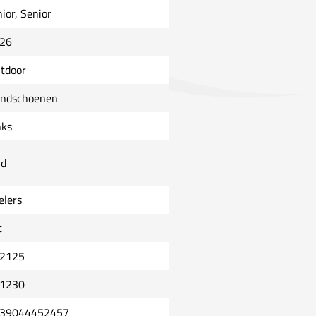
nior, Senior
26
tdoor
ndschoenen
nks
ld
elers
t
2125
1230
39044452457