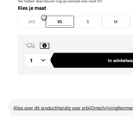
We hebben deze kleuren nog op voorraad voor maat XS!
Kies je maat
2XS
XS
S
M
i
In winkelw
Aantal
Alles over dit product
Handig voor erbij
Omschrijving
Kenmer