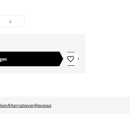
L
agen
Toevoegen aan verlanglijstje
ken
Alternatieven
Reviews