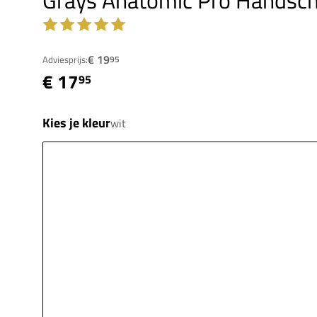
Grays Anatomic Pro Handsch
€ 19
Adviesprijs:
95
€ 17
95
Kies je kleur
wit