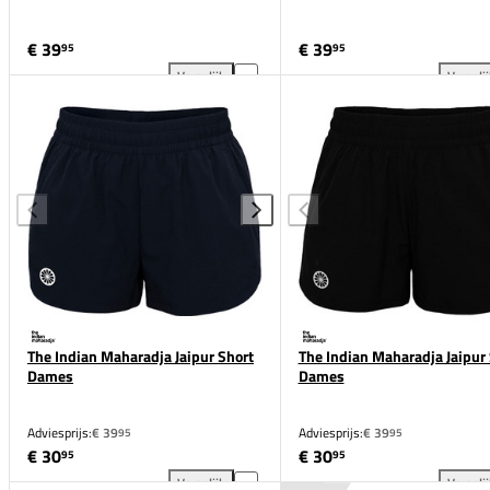
€ 39
€ 39
95
95
Vergelijk
Vergeli
The Indian Maharadja 2 in 1 Agility Short toevoegen
The
The Indian Maharadja Jaipur Short
The Indian Maharadja Jaipur
Dames
Dames
Adviesprijs:
€ 39
Adviesprijs:
€ 39
95
95
€ 30
€ 30
95
95
Vergelijk
Vergeli