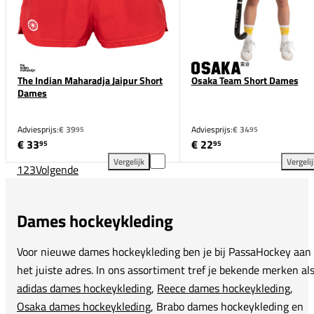
The Indian Maharadja Jaipur Short
Osaka Team Short Dames
Dames
Adviesprijs:
€ 39
Adviesprijs:
€ 34
95
95
€ 33
€ 22
95
95
Vergelijk
Vergeli
1
2
3
Volgende
The Indian Maharadja Jaipur Short Dames toevoegen
Osa
Dames hockeykleding
Voor nieuwe dames hockeykleding ben je bij PassaHockey aan
het juiste adres. In ons assortiment tref je bekende merken al
adidas dames hockeykleding
,
Reece dames hockeykleding
,
Osaka dames hockeykleding
, Brabo dames hockeykleding en