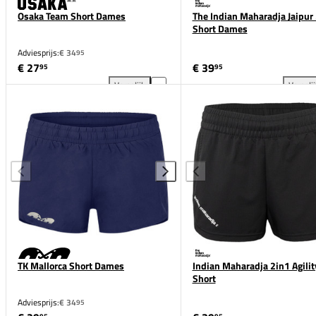
Osaka Team Short Dames
The Indian Maharadja Jaipur 
Short Dames
Adviesprijs:
€ 34
95
€ 27
€ 39
95
95
Vergelijk
Vergeli
Osaka Team Short Dames toevoegen aan vergelijki
The
TK Mallorca Short Dames
Indian Maharadja 2in1 Agilit
Short
Adviesprijs:
€ 34
95