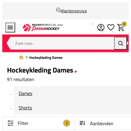
Klantenservice
0
Verlanglijstj
Winkel
Zoek naar...
Zoeke
Hockeykleding Dames
Hockeykleding Dames
91 resultaten
Dames
Shorts
Filter
2