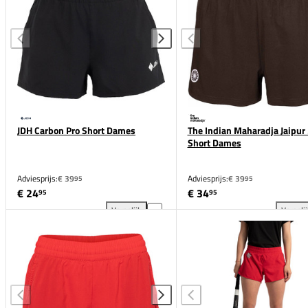
JDH Carbon Pro Short Dames
The Indian Maharadja Jaipur 
Short Dames
Adviesprijs:
€ 39
Adviesprijs:
€ 39
95
95
€ 24
€ 34
95
95
Vergelijk
Vergeli
JDH Carbon Pro Short Dames toevoegen aan vergeli
The