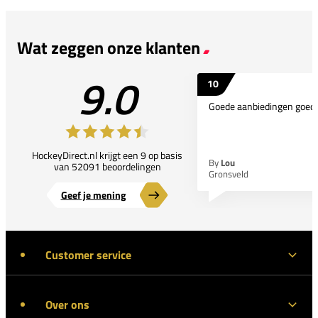
Wat zeggen onze klanten
9.0
10
Goede aanbiedingen goede
HockeyDirect.nl krijgt een 9 op basis
By
Lou
van 52091 beoordelingen
Gronsveld
Geef je mening
Customer service
Over ons